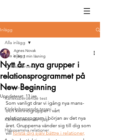
Inlägg
Alla inlägg
Agnes Novak
Alla inlägg
6 jan.
1 min läsning
Nytt år - nya grupper i
Kärleksberoende
relationsprogrammet på
Din community
New Beginning
Relationsmissbruk
Uppdaterat:
13 jan.
Kärleksberoende test
Som vanligt drar vi igång nya mans- 
Kärleksberoende terapi
och kvinnogrupper i vårt 
relationsprogram i början av det nya 
Kärleksberoende hjälp
året. Grupperna vänder sig till dig som 
Hälsosamma relationer
vill 
förstå dig själv bättre i relationer,