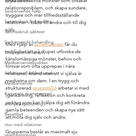
bryta destruktiva mönster som orsakar 
Sexberoende
relationsproblem, och skapa sundare, 
Sexberoende hjälp
tryggare och mer tillfredsställande 
Sexmissbruk behandling
relationer – både till andra och till dig 
själv.
Sexmissbruk självtest
Sexberoende behandling
Med hjälp av 
schematerapi
 får du 
möjlighet att på djupet utforska de 
Sexberoende terapi
känslomässiga mönster, behov och 
Medberoendepodden
försvar som ofta upprepas i nära 
Anhöriga till sexberoende
relationer, ibland utan att vi själva är 
medvetna om dem. I en trygg och 
Medberoende
strukturerad 
gruppmiljö
 arbetar vi med 
Karpmans dramatriangel
igenkänning, reflektion och konkreta 
verktyg som kan hjälpa dig att förändra 
anknytningsstörning
gamla beteenden och skapa nya sätt 
Besatthet
att möta dig själv och andra.
otur med relationer
Grupperna består av maximalt sju 
relationsmönster