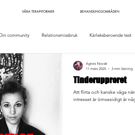
VÅRA TERAPIFORMER
BEHANDLINGSOMRÅDEN
Din community
Relationsmissbruk
Kärleksberoende test
eksberoende hjälp
Hälsosamma relationer
Sexberoende
Agnes Novak
11 mars 2025
3 min läsning
Tinderupproret
missbruk självtest
Sexberoende behandling
Sexberoende 
Att flirta och kanske våga nä
intresset är ömsesidigt är nå
iga till sexberoende
Medberoende
Karpmans dramatrian
et
otur med relationer
relationsmönster
beroende