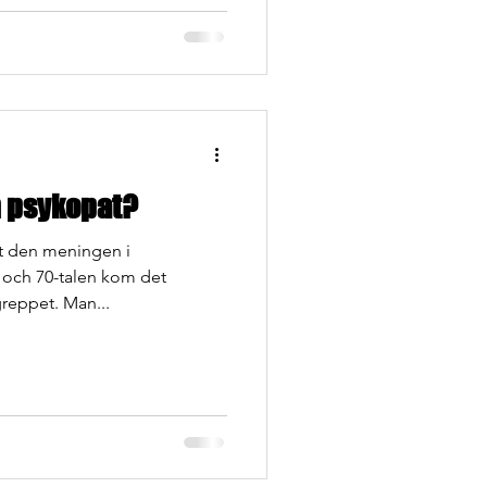
nde kvinnor
n psykopat?
t den meningen i
 och 70-talen kom det
reppet. Man...