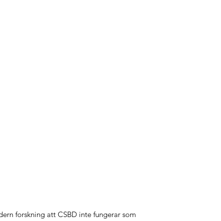
modern forskning att CSBD inte fungerar som