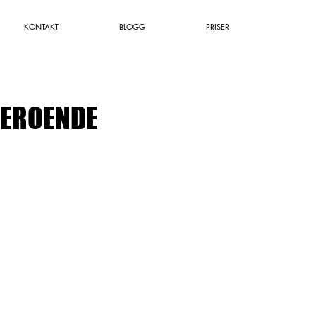
KONTAKT
BLOGG
PRISER
BEROENDE