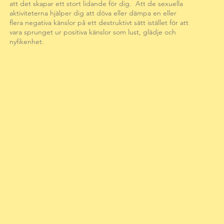
att det skapar ett stort lidande för dig. Att de sexuella
aktiviteterna hjälper dig att döva eller dämpa en eller
flera negativa känslor på ett destruktivt sätt istället för att
vara sprunget ur positiva känslor som lust, glädje och
nyfikenhet.