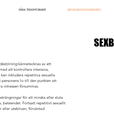
VÅRA TERAPIFORMER
BEHANDLINGSOMRÅDEN
SEX
destörning
kännetecknas av ett
ed att kontrollera intensiva,
kan inkludera repetitiva sexuella
 i personens liv till den punkten att
ra intressen försummas.
trängningar för att minska eller sluta
 beteendet. Fortsatt repetitivt sexuellt
 eller utebliven, förväntad