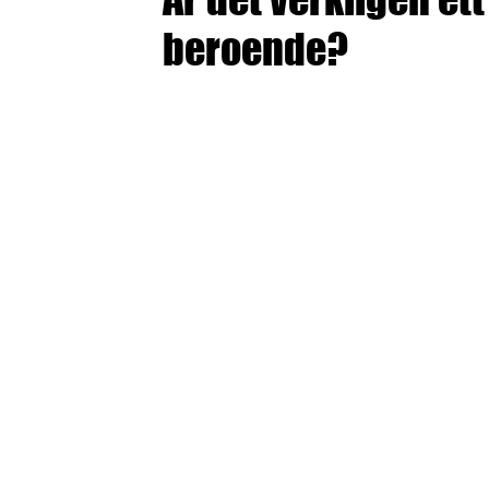
beroende?