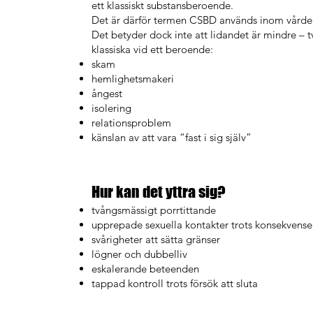
ett klassiskt substansberoende.
Det är därför termen CSBD används inom vårde
Det betyder dock inte att lidandet är mindre 
klassiska vid ett beroende:
skam
hemlighetsmakeri
ångest
isolering
relationsproblem
känslan av att vara “fast i sig själv”
Hur kan det yttra sig?
tvångsmässigt porrtittande
upprepade sexuella kontakter trots konsekvense
svårigheter att sätta gränser
lögner och dubbelliv
eskalerande beteenden
tappad kontroll trots försök att sluta