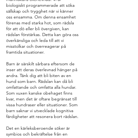
biologiskt programmerade att söka
sällskap och trygghet när vi känner
oss ensamma. Om denna ensamhet
förenas med starka hot, som rädsla
för att dö eller bli övergiven, kan
rädslan förstärkas. Detta kan göra oss
överkänsliga och leda till att vi
misstolkar och överreagerar på
framtida situationer.
Barn är särskilt sårbara eftersom de
inser att deras överlevnad hänger på
andra. Tänk dig att bli biten av en
hund som barn. Rädslan kan då bli
omfattande och omfatta alla hundar.
Som vuxen kanske obehaget finns
kvar, men det är oftare begränsat till
vissa hundraser eller situationer. Som
barn saknar vi utvecklade kognitiva
färdigheter att resonera bort rädslan.
Det en kärleksberoende söker är
symbios och bekräftelse från en