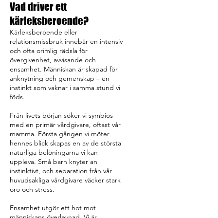
Vad driver ett
kärleksberoende?
Kärleksberoende eller
relationsmissbruk innebär en intensiv
och ofta orimlig rädsla för
övergivenhet, avvisande och
ensamhet. Människan är skapad för
anknytning och gemenskap – en
instinkt som vaknar i samma stund vi
föds.
Från livets början söker vi symbios
med en primär vårdgivare, oftast vår
mamma. Första gången vi möter
hennes blick skapas en av de största
naturliga belöningarna vi kan
uppleva. Små barn knyter an
instinktivt, och separation från vår
huvudsakliga vårdgivare väcker stark
oro och stress.
Ensamhet utgör ett hot mot
människans överlevnad. Vi är