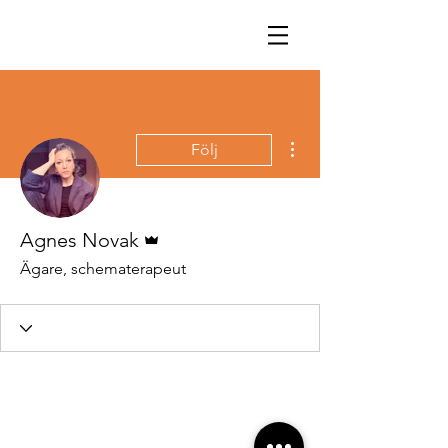
Fler åtgärder
Följ
Admin
Agnes Novak
Ägare, schematerapeut