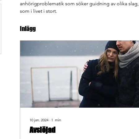
anhörigproblematik som söker guidning av olika slag, s
som i livet i stort.
Inlägg
10 jan. 2024
∙
1
min
Avslöjad