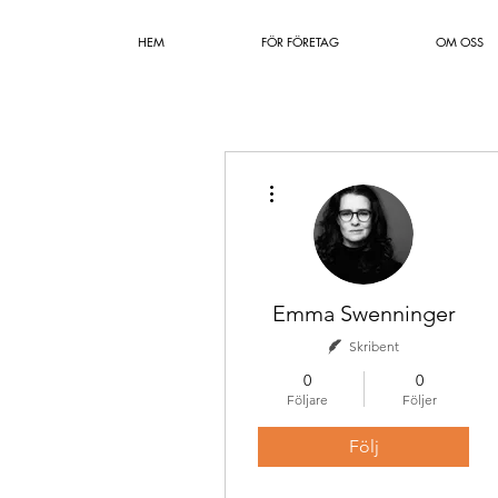
HEM
FÖR FÖRETAG
OM OSS
Fler åtgärder
Emma Swenninger
Skribent
0
0
Följare
Följer
Följ