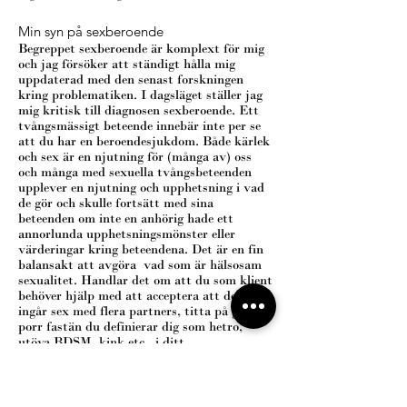
Min syn på sexberoende
Begreppet
sexberoende är komplext för mig
och jag försöker att ständigt hålla mig
uppdaterad med den senast
forskningen
kring problematiken. I dagsläget ställer jag
mig kritisk till diagnosen sexberoende. Ett
tvångsmässigt beteende innebär inte per se
att du har en beroendesjukdom. Både kärlek
och sex är en njutning för (många av) oss
och många med sexuella tvångsbeteenden
upplever en njutning och upphetsning i vad
de gör och skulle fortsätt med sina
beteenden om inte en anhörig hade ett
annorlunda upphetsningsmönster eller
värderingar kring beteendena. Det är en fin
balansakt att avgöra vad som är hälsosam
sexualitet. Handlar det om att du som klient
behöver hjälp med att acceptera att det
ingår sex med flera partners, titta på gay-
porr fastän du definierar dig som hetro,
utöva BDSM, kink etc. i ditt
upphetsningsmönster och våga stå för det
eller vill du förändra beteendet för att det
skapar ett stort lidande för dig; att det
hjälper dig att döva eller dämpa en eller flera