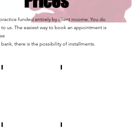
Prices
practice funded entirely by client income. You do
 to us. The easiest way to book an appointment is
.se
 bank, there is the possibility of installments.
Bedömningssamtal par
Parsamtal
Priset
90
avser
min,
två
två
enskilda
terapeuter
samtal
2.200:-
om
90
60
min,
min
en
samt
terapeut
ett
1.800:-
parsamtal
Kvällstid
Gruppbehandling
med