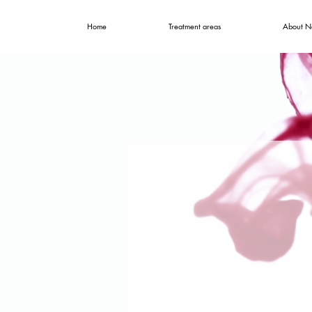
Home
Treatment areas
About N