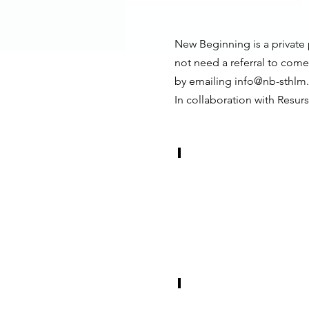
New Beginning is a private 
not need a referral to come
by emailing
info@nb-sthlm
In collaboration with Resurs
Bedömningssamtal
90
min
utredande
samtal
1.600:-
Enskilda samtal