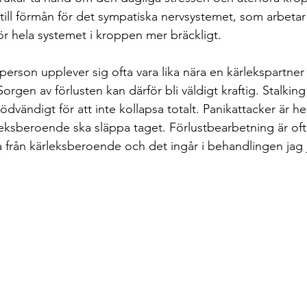
till förmån för det sympatiska nervsystemet, som arbetar
 hela systemet i kroppen mer bräckligt.
erson upplever sig ofta vara lika nära en kärlekspartner
rgen av förlusten kan därför bli väldigt kraftig. Stalking
dvändigt för att inte kollapsa totalt. Panikattacker är hel
leksberoende ska släppa taget. Förlustbearbetning är of
kna från kärleksberoende och det ingår i behandlingen ja