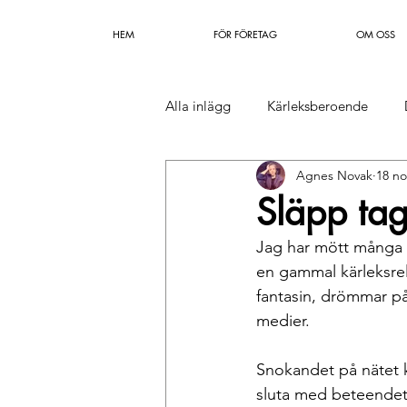
HEM
FÖR FÖRETAG
OM OSS
Alla inlägg
Kärleksberoende
Agnes Novak
18 no
Kärleksberoende terapi
Kärl
Släpp tag
Jag har mött många k
Sexmissbruk behandling
Sex
en gammal kärleksrel
fantasin, drömmar på
medier. 
Medberoendepodden
Anhör
Snokandet på nätet 
sluta med beteendet -
anknytningsstörning
Besatth