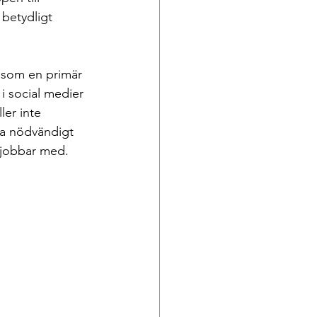
 betydligt 
 som en primär 
 i social medier 
ler inte 
ta nödvändigt 
g jobbar med.