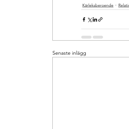
Kärleksberoende
Relat
Senaste inlägg