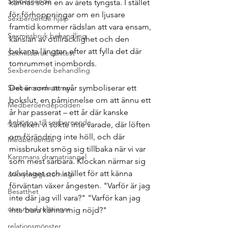
Sexberoende
kännas som en av årets tyngsta. I stället 
för förhoppningar om en ljusare 
Sexberoende hjälp
framtid kommer rädslan att vara ensam, 
Sexmissbruk behandling
känslan av otillräcklighet och den 
bekanta längtan efter att fylla det där 
Sexmissbruk självtest
tomrummet inombords.  
Sexberoende behandling
Sexberoende terapi
Det är som att nyår symboliserar ett 
bokslut, en påminnelse om att ännu ett 
Medberoendepodden
år har passerat – ett år där kanske 
Anhöriga till sexberoende
kärleken vi sökte inte varade, där löften 
om förändring inte höll, och där 
Medberoende
missbruket smög sig tillbaka när vi var 
Karpmans dramatriangel
som mest sårbara. Klockan närmar sig 
tolvslaget och istället för att känna 
anknytningsstörning
förväntan växer ångesten. "Varför är jag 
Besatthet
inte där jag vill vara?" "Varför kan jag 
otur med relationer
inte bara känna mig nöjd?"  
relationsmönster