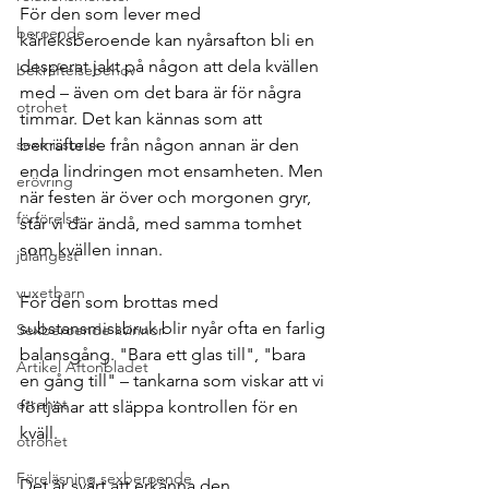
För den som lever med 
beroende
kärleksberoende kan nyårsafton bli en 
desperat jakt på någon att dela kvällen 
bekräftelsebehov
med – även om det bara är för några 
otrohet
timmar. Det kan kännas som att 
sexmissbruk
bekräftelse från någon annan är den 
enda lindringen mot ensamheten. Men 
erövring
när festen är över och morgonen gryr, 
förförelse
står vi där ändå, med samma tomhet 
som kvällen innan.  
julångest
vuxetbarn
För den som brottas med 
substansmissbruk blir nyår ofta en farlig 
Sexberoende kvinnor
balansgång. "Bara ett glas till", "bara 
Artikel Aftonbladet
en gång till" – tankarna som viskar att vi 
otrohet
förtjänar att släppa kontrollen för en 
kväll.
otrohet
Föreläsning sexberoende
Det är svårt att erkänna den 