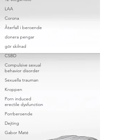
LAA
Corona
Återfall i beroende
donera pengar
gör skilnad
CSBD
Compulsive sexual
behavior disorder
Sexuella trauman
Kroppen
Porn induced
erectile dysfunction
Porrberoende
Dejting
Gabor Maté