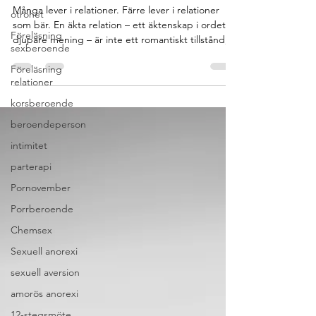
äktenskap
otrohet
Föreläsning
Många lever i relationer. Färre lever i relationer
sexberoende
som bär. En äkta relation – ett äktenskap i ordets
djupare mening – är inte ett romantiskt tillstånd,
Föreläsning
utan ett ömsesidigt åtagande.
relationer
korsberoende
beroendeperson
intimitet
parterapi
Pornovember
Porrberoende
Chemsex
Sexuell anorexi
sexuell aversion
amorös anorexi
12-stegsmöte