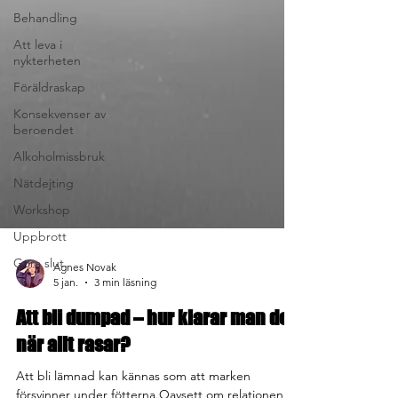
Behandling
Att leva i
nykterheten
Föräldraskap
Konsekvenser av
beroendet
Alkoholmissbruk
Nätdejting
Workshop
Uppbrott
Göra slut
Agnes Novak
5 jan.
3 min läsning
Att bli dumpad – hur klarar man det