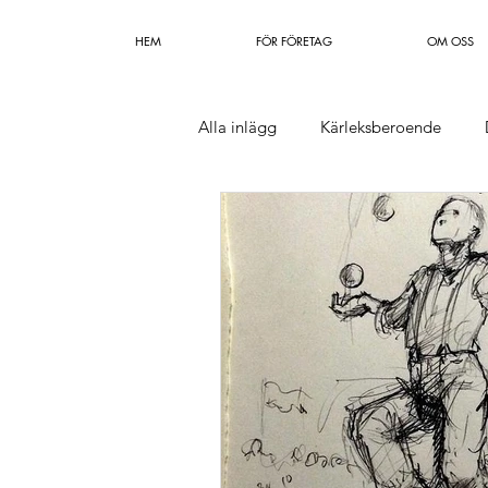
HEM
FÖR FÖRETAG
OM OSS
Alla inlägg
Kärleksberoende
Kärleksberoende terapi
Kärl
Sexmissbruk behandling
Sex
Medberoendepodden
Anhör
anknytningsstörning
Besatth