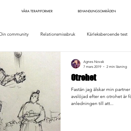
VÅRA TERAPIFORMER
BEHANDLINGSOMRÅDEN
Din community
Relationsmissbruk
Kärleksberoende test
eksberoende hjälp
Hälsosamma relationer
Sexberoende
Agnes Novak
7 mars 2019
2 min läsning
Otrohet
missbruk självtest
Sexberoende behandling
Sexberoende 
Fastän jag älskar min partner
avslöjad efter en otrohet är 
anledningen till att...
iga till sexberoende
Medberoende
Karpmans dramatrian
et
otur med relationer
relationsmönster
beroende