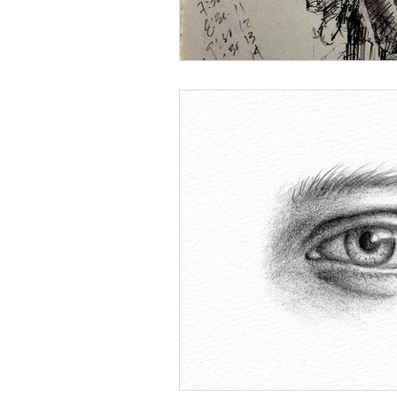
otrohet
sexmissbruk
er