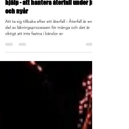
Så tar du dig tillbaka och söker
hjälp - att hantera återfall under jul
och nyår
Att ta sig tillbaka efter ett återfall - Återfall är en
del av läkningsprocessen för många och det är
viktigt att inte fastna i känslor av