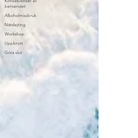
Konsekvenser av
beroendet
Alkoholmissbruk
Nätdejting
Workshop
Uppbrott
Göra slut