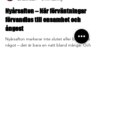
Agnes Novak
26 dec. 2024
2 min läsning
Nyårsafton – När förväntningar
förvandlas till ensamhet och
ångest
Nyårsafton markerar inte slutet eller början på
något – det är bara en natt bland många. Och
varje dag vi väljer att möta våra känslor, istä