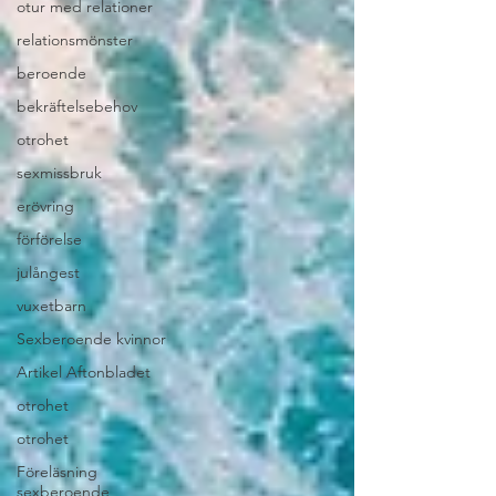
otur med relationer
relationsmönster
beroende
bekräftelsebehov
otrohet
sexmissbruk
erövring
förförelse
julångest
vuxetbarn
Sexberoende kvinnor
Artikel Aftonbladet
otrohet
otrohet
Föreläsning
sexberoende