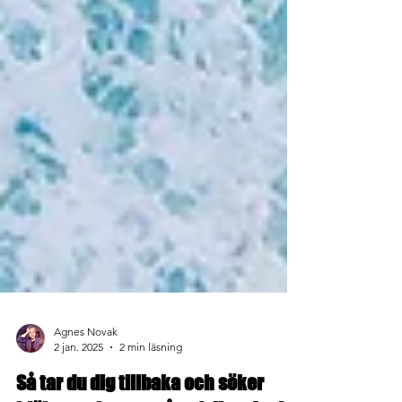
Agnes Novak
2 jan. 2025
2 min läsning