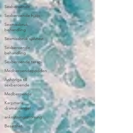
Sexberoende
Sexberoende hjälp
Sexmissbruk
behandling
Sexmissbruk självtest
Sexberoende
behandling
Sexberoende terapi
Medberoendepodden
Anhöriga till
sexberoende
Medberoende
Karpmans
dramatriangel
anknytningsstörning
Besatthet